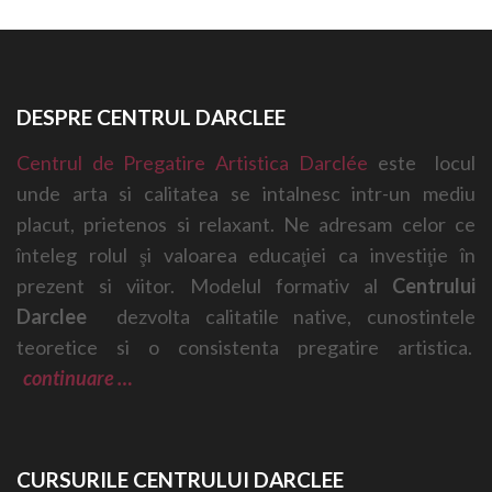
DESPRE CENTRUL DARCLEE
Centrul de Pregatire Artistica Darclée
este locul
unde arta si calitatea se intalnesc intr-un mediu
placut, prietenos si relaxant. Ne adresam celor ce
înteleg rolul şi valoarea educaţiei ca investiţie în
prezent si viitor. Modelul formativ al
Centrului
Darclee
dezvolta calitatile native, cunostintele
teoretice si o consistenta pregatire artistica.
continuare …
CURSURILE CENTRULUI DARCLEE