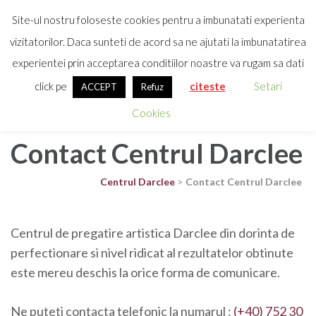
Site-ul nostru foloseste cookies pentru a imbunatati experienta
vizitatorilor. Daca sunteti de acord sa ne ajutati la imbunatatirea
INSCRIE-TE
experientei prin acceptarea conditiilor noastre va rugam sa dati
CENTRU DE PREGATIRE
click pe
citeste
Setari
ARTISTICA
ACCEPT
Refuz
Cookies
Contact Centrul Darclee
Centrul Darclee
>
Contact Centrul Darclee
Centrul de pregatire artistica Darclee din dorinta de
perfectionare si nivel ridicat al rezultatelor obtinute
este mereu deschis la orice forma de comunicare.
Ne puteti contacta telefonic la numarul :
(+40) 752 30