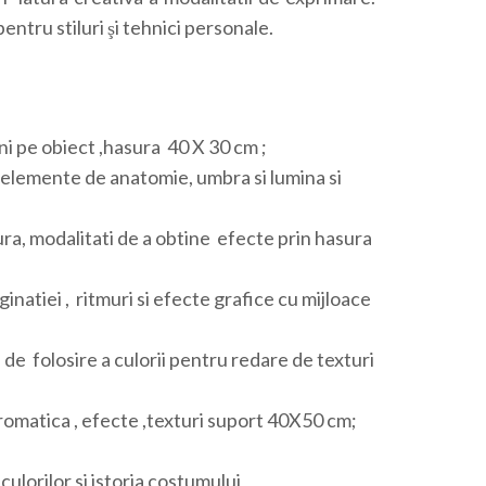
entru stiluri şi tehnici personale.
ni pe obiect ,hasura 40 X 30 cm ;
 elemente de anatomie, umbra si lumina si
ura, modalitati de a obtine efecte prin hasura
inatiei , ritmuri si efecte grafice cu mijloace
i de folosire a culorii pentru redare de texturi
, cromatica , efecte ,texturi suport 40X50 cm;
ulorilor si istoria costumului