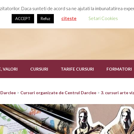
a, Romania
itatorilor. Daca sunteti de acord sa ne ajutati la imbunatatirea exper
citeste
Setari Cookies
ACCEPT
Refuz
E, VALORI
CURSURI
TARIFE CURSURI
FORMATORI
 Darclee
>
Cursuri organizate de Centrul Darclee
>
3. cursuri arte vi