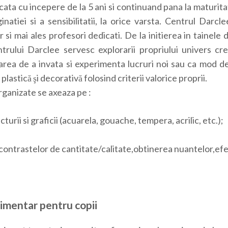
ata cu incepere de la 5 ani si continuand pana la maturita
atiei si a sensibilitatii, la orice varsta. Centrul Darclee
er si mai ales profesori dedicati. De la initierea in tainele
trului Darclee servesc explorarii propriului univers cre
ea de a invata si experimenta lucruri noi sau ca mod de r
lastică şi decorativă folosind criterii valorice proprii.
organizate se axeaza pe :
cturii si graficii (acuarela, gouache, tempera, acrilic, etc.);
, contrastelor de cantitate/calitate,obtinerea nuantelor,efe
timentar pentru copii