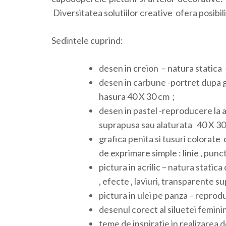
Diversitatea solutiilor creative ofera posibili
Sedintele cuprind:
desen in creion – natura statica 
desen in carbune -portret dupa g
hasura 40 X 30 cm ;
desen in pastel -reproducere la a
suprapusa sau alaturata 40 X 30
grafica penita si tusuri colorate 
de exprimare simple : linie , punct 
pictura in acrilic – natura static
, efecte , laviuri, transparente s
pictura in ulei pe panza – reprodu
desenul corect al siluetei femini
teme de inspiratie in realizarea 