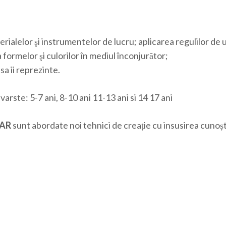
ialelor şi instrumentelor de lucru; aplicarea regulilor de u
formelor şi culorilor în mediul înconjurător;
sa ii reprezinte.
arste: 5-7 ani, 8-10 ani 11-13 ani si 14 17 ani
TAR
sunt abordate noi tehnici de creație cu insusirea cunoșt