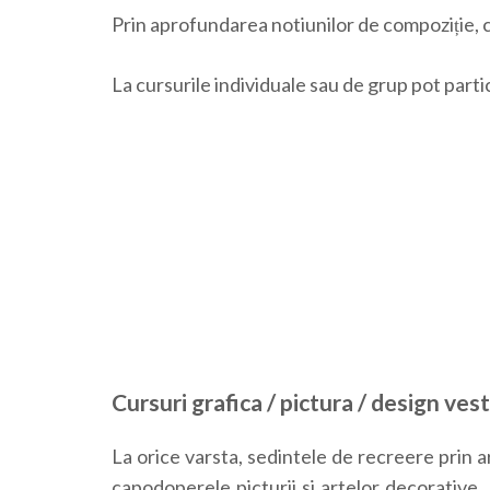
Prin aprofundarea notiunilor de compoziție, c
La cursurile individuale sau de grup pot partic
Cursuri grafica / pictura / design ves
La orice varsta, sedintele de recreere prin a
capodoperele picturii si artelor decorative. 