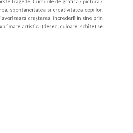
varste fragede. Cursurile de grafica / pictura /
a, spontaneitatea si creativitatea copiilor.
Favorizeaza creşterea încrederii în sine prin
 exprimare artistică (desen, culoare, schite) se