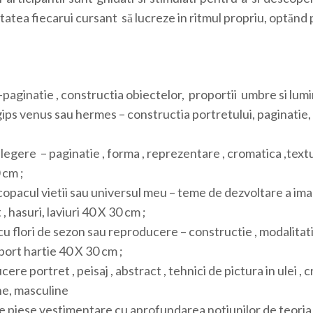
tatea fiecarui cursant să lucreze in ritmul propriu, optănd p
-paginatie , constructia obiectelor, proportii umbre si lumi
ips venus sau hermes – constructia portretului, paginatie,
legere – paginatie , forma , reprezentare , cromatica ,text
 cm ;
copacul vietii sau universul meu – teme de dezvoltare a imag
, hasuri, laviuri 40 X 30 cm ;
a cu flori de sezon sau reproducere – constructie , modalitat
uport hartie 40 X 30 cm ;
cere portret , peisaj , abstract , tehnici de pictura in ulei 
ne, masculine
de piese vestimentare cu aprofundarea notiunilor de teoria c