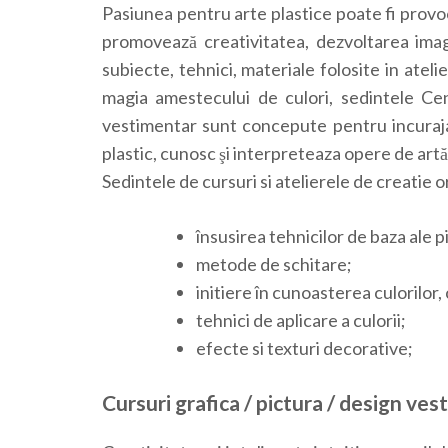
Pasiunea pentru arte plastice poate fi provoc
promovează creativitatea, dezvoltarea imagin
subiecte, tehnici, materiale folosite in ateli
magia amestecului de culori, sedintele Cen
vestimentar sunt concepute pentru incurajar
plastic, cunosc şi interpreteaza opere de artă p
Sedintele de cursuri si atelierele de creatie 
însusirea tehnicilor de baza ale pi
metode de schitare;
initiere în cunoasterea culorilor
tehnici de aplicare a culorii;
efecte si texturi decorative;
Cursuri grafica / pictura / design ves