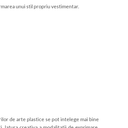
rmarea unui stil propriu vestimentar.
ilor de arte plastice se pot intelege mai bine
ri latura creativa a modalitatii de exprimare.