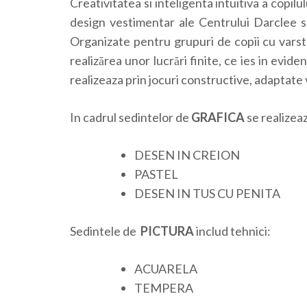
Creativitatea si inteligenta intuitiva a copilu
design vestimentar ale Centrului Darclee su
Organizate pentru grupuri de copii cu varste
realizărea unor lucrări finite, ce ies in evide
realizeaza prin jocuri constructive, adaptate v
In cadrul sedintelor de
GRAFICA
se realizea
DESEN IN CREION
PASTEL
DESEN IN TUS CU PENITA
Sedintele de
PICTURA
includ tehnici:
ACUARELA
TEMPERA