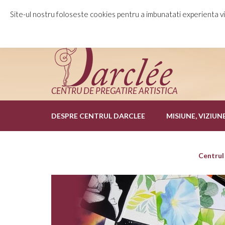
0752 30 55 33
Bd.Mamaia 171 bis, Constant
Site-ul nostru foloseste cookies pentru a imbunatati experienta viz
CENTRU DE PREGATIRE ARTISTICA
DESPRE CENTRUL DARCLEE
MISIUNE, VIZIUN
Centrul