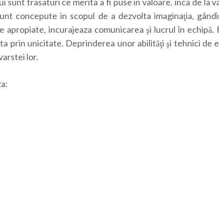
lui sunt trasaturi ce merita a fi puse in valoare. inca de la 
nt concepute in scopul de a dezvolta imaginaţia, gândire
 apropiate, incurajeaza comunicarea şi lucrul în echipă. 
nta prin unicitate. Deprinderea unor abilităţi şi tehnici de
arstei lor.
za: