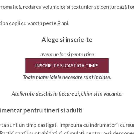
romatică, redarea volumelor si texturilor se conturează fo
ipa copii cu varsta peste 9 ani.
Alege si inscrie-te
avem un loc si pentru tine
INSCRIE-TE SI CASTIGA TIMP!
Toate materialele necesare sunt incluse.
Atelierul e deschis in fiecare zi, chiar si in vacante.
timentar pentru tineri si adulti
rta sunt un timp castigat. Impreuna cu indrumatorii cursur
Participantii sunt ghidati si stimulati pentru a-si descope